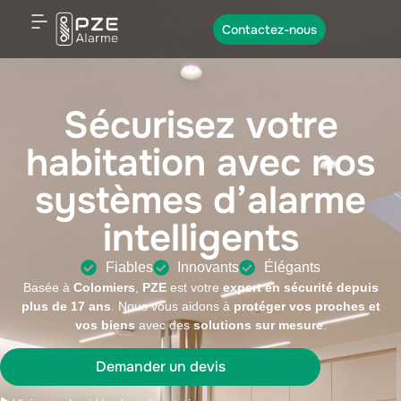
Contactez-nous
Sécurisez votre
habitation avec nos
systèmes d’alarme
intelligents
Fiables
Innovants
Élégants
Basée à
Colomiers
,
PZE
est votre
expert en sécurité
depuis
plus de 17 ans
. Nous vous aidons à
protéger vos proches et
vos biens
avec des
solutions sur mesure
.
Demander un devis