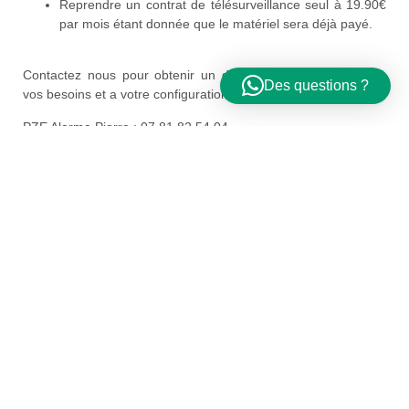
Reprendre un contrat de télésurveillance seul à 19.90€
par mois étant donnée que le matériel sera déjà payé.
Contactez nous pour obtenir un devis sur mesure adapté à
Des questions ?
vos besoins et a votre configuration.
PZE Alarme Pierre : 07.81.82.54.04
Conclusion :
La télésurveillance est le complément idéal de votre alarme :
la tranquillité d’esprit avec envoi d’un agent de sécurité avec
force de l’ordre est donc une réactivité maximum. Cela va
limiter le champ d’action des intrus au sein de votre maison,
car à partir du moment où la levée de doute est effective, les
forces de l’ordre se déplacent et vous éviterez les
dégradations sur votre domicile.
De plus la télésurveillance vous garantie une tranquillité
d’esprit lors de vos déplacements privés et professionnels .