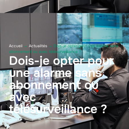
Accueil
→
Actualités
→
Dois-je opter pour une alarme sans
abonnement ou avec télésurveillance ?
Dois-je opter pour
une alarme sans
abonnement ou
avec
télésurveillance ?